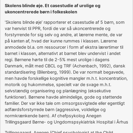
Skolens blinde øje. Et casestudie af urolige og
ukoncentrerede børn i folkeskolen
‘Skolens blinde øje’ rapporterer et casestudie af 5 børn, som
var henvist til PPR, fordi de var så ukoncentrerede og
forstyrrende for sig selv og andre, at lærerne mente, de var
på kanten af, hvad der kunne rummes i klassen. Lærerne
anmodede bl.a. om ressourcer i form af ekstra lærertimer til
barnet i klassen, alternativt at barnet blev undervist i andet
regi. Børnene hørte til de 2-5% mest urolige i dagens
Danmark, målt med CBCL og TRF (Achenbach, 1992), dansk
standardisering (Bilenberg, 1999). De var normalt begavede,
men havde forskellige kognitive mangler m.h.t. koncentration,
motorik og hukommelse, specielt var de svage m.h.t.
selvstændig organisering og planlægning (eksekutive
funktioner). Børnene havde almindelige, gode og støttende
familier. Der var ikke tale om omsorgssvigtede eller egentligt
adfærdsforstyrrede børn (aggressive, voldelige og
normkrænkende børn). Af chefpsykolog Anegen
Trillingsgaard Børne- og Ungdomspsykiatrisk Hospital i Århus
Trillingsgaard, Anegen (Chief psychologist at the Child