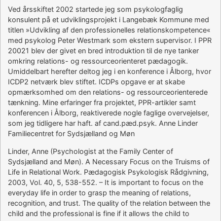
Ved årsskiftet 2002 startede jeg som psykologfaglig
konsulent på et udviklingsprojekt i Langebæk Kommune med
titlen »Udvikling af den professionelles relationskompetence«
med psykolog Peter Westmark som ekstern supervisor. I PPR
20021 blev der givet en bred introduktion til de nye tanker
omkring relations- og ressourceorienteret pædagogik.
Umiddelbart herefter deltog jeg i en konference i Ålborg, hvor
ICDP2 netværk blev stiftet. ICDPs opgave er at skabe
opmærksomhed om den relations- og ressourceorienterede
tænkning. Mine erfaringer fra projektet, PPR-artikler samt
konferencen i Ålborg, reaktiverede nogle faglige overvejelser,
som jeg tidligere har haft. af cand.pæd.psyk. Anne Linder
Familiecentret for Sydsjælland og Møn
Linder, Anne (Psychologist at the Family Center of
Sydsjælland and Møn). A Necessary Focus on the Truisms of
Life in Relational Work. Pædagogisk Psykologisk Rådgivning,
2003, Vol. 40, 5, 538-552. – It is important to focus on the
everyday life in order to grasp the meaning of relations,
recognition, and trust. The quality of the relation between the
child and the professional is fine if it allows the child to