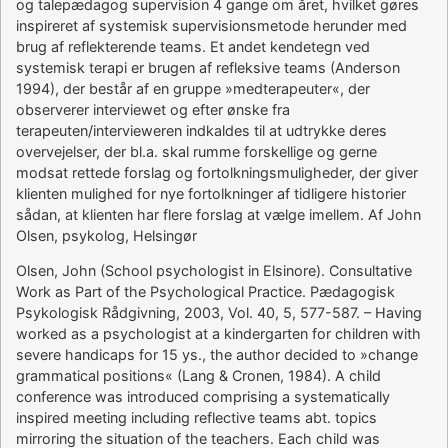
og talepædagog supervision 4 gange om året, hvilket gøres
inspireret af systemisk supervisionsmetode herunder med
brug af reflekterende teams. Et andet kendetegn ved
systemisk terapi er brugen af refleksive teams (Anderson
1994), der består af en gruppe »medterapeuter«, der
observerer interviewet og efter ønske fra
terapeuten/intervieweren indkaldes til at udtrykke deres
overvejelser, der bl.a. skal rumme forskellige og gerne
modsat rettede forslag og fortolkningsmuligheder, der giver
klienten mulighed for nye fortolkninger af tidligere historier
sådan, at klienten har flere forslag at vælge imellem. Af John
Olsen, psykolog, Helsingør
Olsen, John (School psychologist in Elsinore). Consultative
Work as Part of the Psychological Practice. Pædagogisk
Psykologisk Rådgivning, 2003, Vol. 40, 5, 577-587. – Having
worked as a psychologist at a kindergarten for children with
severe handicaps for 15 ys., the author decided to »change
grammatical positions« (Lang & Cronen, 1984). A child
conference was introduced comprising a systematically
inspired meeting including reflective teams abt. topics
mirroring the situation of the teachers. Each child was