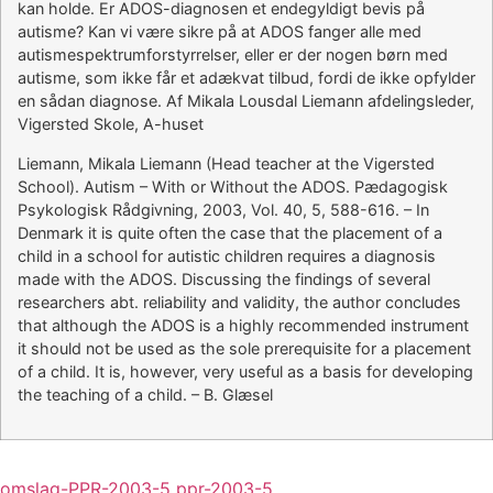
kan holde. Er ADOS-diagnosen et endegyldigt bevis på
autisme? Kan vi være sikre på at ADOS fanger alle med
autismespektrumforstyrrelser, eller er der nogen børn med
autisme, som ikke får et adækvat tilbud, fordi de ikke opfylder
en sådan diagnose. Af Mikala Lousdal Liemann afdelingsleder,
Vigersted Skole, A-huset
Liemann, Mikala Liemann (Head teacher at the Vigersted
School). Autism – With or Without the ADOS. Pædagogisk
Psykologisk Rådgivning, 2003, Vol. 40, 5, 588-616. – In
Denmark it is quite often the case that the placement of a
child in a school for autistic children requires a diagnosis
made with the ADOS. Discussing the findings of several
researchers abt. reliability and validity, the author concludes
that although the ADOS is a highly recommended instrument
it should not be used as the sole prerequisite for a placement
of a child. It is, however, very useful as a basis for developing
the teaching of a child. – B. Glæsel
omslag-PPR-2003-5
ppr-2003-5