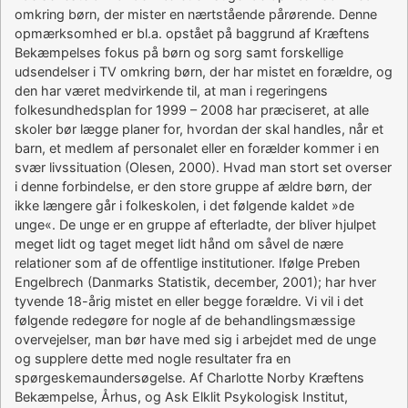
omkring børn, der mister en nærtstående pårørende. Denne
opmærksomhed er bl.a. opstået på baggrund af Kræftens
Bekæmpelses fokus på børn og sorg samt forskellige
udsendelser i TV omkring børn, der har mistet en forældre, og
den har været medvirkende til, at man i regeringens
folkesundhedsplan for 1999 – 2008 har præciseret, at alle
skoler bør lægge planer for, hvordan der skal handles, når et
barn, et medlem af personalet eller en forælder kommer i en
svær livssituation (Olesen, 2000). Hvad man stort set overser
i denne forbindelse, er den store gruppe af ældre børn, der
ikke længere går i folkeskolen, i det følgende kaldet »de
unge«. De unge er en gruppe af efterladte, der bliver hjulpet
meget lidt og taget meget lidt hånd om såvel de nære
relationer som af de offentlige institutioner. Ifølge Preben
Engelbrech (Danmarks Statistik, december, 2001); har hver
tyvende 18-årig mistet en eller begge forældre. Vi vil i det
følgende redegøre for nogle af de behandlingsmæssige
overvejelser, man bør have med sig i arbejdet med de unge
og supplere dette med nogle resultater fra en
spørgeskemaundersøgelse. Af Charlotte Norby Kræftens
Bekæmpelse, Århus, og Ask Elklit Psykologisk Institut,