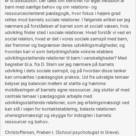
er til diskussion. Der tales om behovet for øget inklusion af
børn med særlige behov og om relations- og
ressourceorienteret pædagogik, hvor fokus i højere grad
rettes mod barnets sociale relationer. I følgende artikel ser jeg
nærmere på forståelsen af barnet som et socialt væsen, hvis
udvikling finder sted i sociale relationer. Hvad forstår vi ved en
social relation, hvad er det i vores sociale samspil med børn,
der fremmer og begrænser deres udviklingsmuligheder, og
hvordan kan vi som betydningsfulde voksne etablere
udviklingsstøttende relationer til børn i vanskeligheder? Med
begreber bl.a. fra D. Stern ser jeg nærmere på barnets
udvikling i dets sociale samspil, og på hvordan disse tanker
kan omsættes i pædagogisk praksis. Ud fra udvalgte temaer
belyser jeg balancen mellem at støtte og hæmme
mobiliseringen af barnets egne ressourcer. Jeg slutter af med
centrale temaer i pædagogisk arbejde med
udviklingsstøttende relationer, som jeg erfaringsmæssigt ved
kan stå i vejen for kontaktetablering, belaste relationen
uhensigtsmæssigt og skygge for indsigten i barnets
ressourcer og behov.
Christoffersen, Preben I. (School psychologist in Greve).