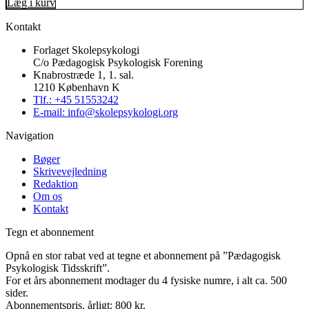
Læg i kurv
Kontakt
Forlaget Skolepsykologi
C/o Pædagogisk Psykologisk Forening
Knabrostræde 1, 1. sal.
1210 København K
Tlf.: +45 51553242
E-mail: info@skolepsykologi.org
Navigation
Bøger
Skrivevejledning
Redaktion
Om os
Kontakt
Tegn et abonnement
Opnå en stor rabat ved at tegne et abonnement på ”Pædagogisk
Psykologisk Tidsskrift”.
For et års abonnement modtager du 4 fysiske numre, i alt ca. 500
sider.
Abonnementspris, årligt: 800 kr.