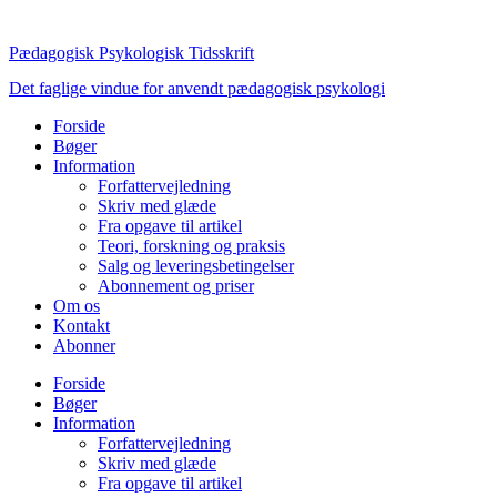
Videre
til
Pædagogisk Psykologisk Tidsskrift
indhold
Det faglige vindue for anvendt pædagogisk psykologi
Forside
Bøger
Information
Forfattervejledning
Skriv med glæde
Fra opgave til artikel
Teori, forskning og praksis
Salg og leveringsbetingelser
Abonnement og priser
Om os
Kontakt
Abonner
Forside
Bøger
Information
Forfattervejledning
Skriv med glæde
Fra opgave til artikel