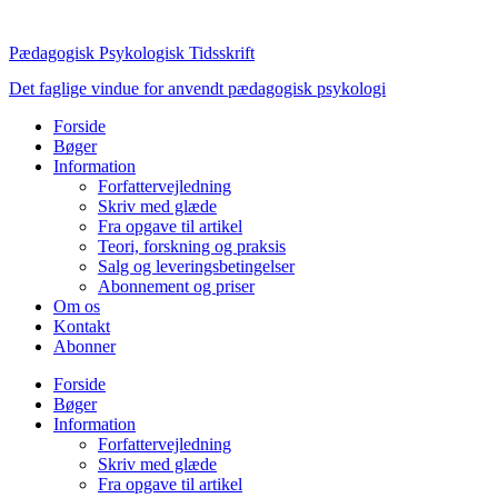
Videre
til
Pædagogisk Psykologisk Tidsskrift
indhold
Det faglige vindue for anvendt pædagogisk psykologi
Forside
Bøger
Information
Forfattervejledning
Skriv med glæde
Fra opgave til artikel
Teori, forskning og praksis
Salg og leveringsbetingelser
Abonnement og priser
Om os
Kontakt
Abonner
Forside
Bøger
Information
Forfattervejledning
Skriv med glæde
Fra opgave til artikel