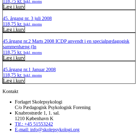
118,75
kr.
Inkl. moms
Læg i kurv
45. årgang nr. 3 juli 2008
118,75
kr.
Inkl. moms
Læg i kurv
45.årgang nr.2 Marts 2008 ICDP anvendt i en specialpædagogisk
sammenhæng (In
118,75
kr.
Inkl. moms
Læg i kurv
45.årgang nr.1 Januar 2008
118,75
kr.
Inkl. moms
Læg i kurv
Kontakt
Forlaget Skolepsykologi
C/o Pædagogisk Psykologisk Forening
Knabrostræde 1, 1. sal.
1210 København K
Tlf.: +45 51553242
E-mail: info@skolepsykologi.org