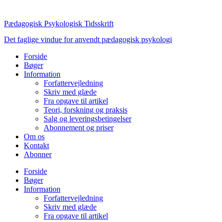
Videre
til
Pædagogisk Psykologisk Tidsskrift
indhold
Det faglige vindue for anvendt pædagogisk psykologi
Forside
Bøger
Information
Forfattervejledning
Skriv med glæde
Fra opgave til artikel
Teori, forskning og praksis
Salg og leveringsbetingelser
Abonnement og priser
Om os
Kontakt
Abonner
Forside
Bøger
Information
Forfattervejledning
Skriv med glæde
Fra opgave til artikel