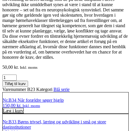
udvikling ikke umiddelbart synes at være i stand til at kunne
honorere – set ud fra en neuropsykologisk synsvinkel. Det samme
gør sig ofte gældende igen ved skolestarten, hvor hverdagen i
mange børnehaveklasser tilrettelægges ud fra forestillinger om, at
børnene generelt har tilegnet sig kompetencer, som gør dem i stand
til selv at kunne planlægge, vælge, løse konflikter og tage ansvar.
Da disse evner fordrer en tilstrækkelig hjernemæssig udvikling af de
såkaldte eksekutive funktioner, er denne artikel et forsøg på en
nærmere afklaring af, hvornår disse funktioner dannes med henblik
på en vurdering af, om børnene overhovedet har en chance for at
honorere de krav, der stilles.
50,00
kr.
Inkl. moms
Nr.B23
Ingrid
Tilføj til kurv
Nicolajsen
Varenummer
B23
Kategori
Blå serie
&
Tove
Nr.B34 Når forældre søger hjælp
Swartz:
150,00
kr.
Inkl. moms
De
Læg i kurv
eksekutive
funktioners
Nr.B33 Børns trivsel, læring og udvikling i små og store
struktur
daginstitutioner
og