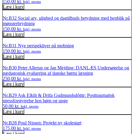
150,00
kr.
Inkl. moms
udviklling
Læg i kurv
antal
Nr.B32 Social arv, ulighed og dagtilbuds betydning med henblik på
mønsterbrydning
150,00
kr.
Inkl. moms
Læg i kurv
Nr.B31 Nye perspektiver på mobning
150,00
kr.
Inkl. moms
Læg i kurv
Nr.B30 Peter Allerup og Jan Mejding: DANLÆS Undersøgelse og
pædagogisk evaluering af danske børns læsning
250,00
kr.
Inkl. moms
Læg i kurv
Nr.B29 Ask Elklit & Drifa Gudmundsdóttir: Posttraumatisk
stressforstyrrelse hos børn og unge
50,00
kr.
Inkl. moms
Læg i kurv
Nr.B28 Poul Nissen: Projekt ny skolestart
175,00
kr.
Inkl. moms
Læg i kurv