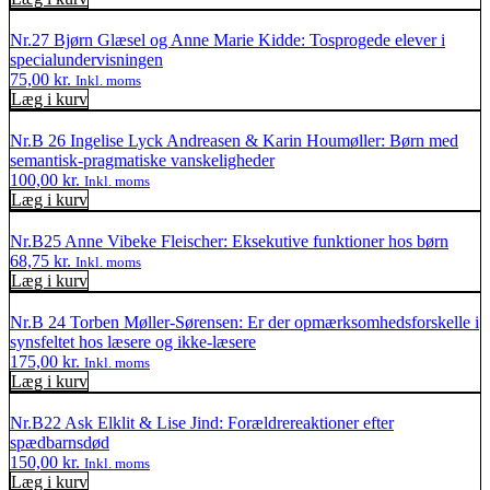
Nr.27 Bjørn Glæsel og Anne Marie Kidde: Tosprogede elever i
specialundervisningen
75,00
kr.
Inkl. moms
Læg i kurv
Nr.B 26 Ingelise Lyck Andreasen & Karin Houmøller: Børn med
semantisk-pragmatiske vanskeligheder
100,00
kr.
Inkl. moms
Læg i kurv
Nr.B25 Anne Vibeke Fleischer: Eksekutive funktioner hos børn
68,75
kr.
Inkl. moms
Læg i kurv
Nr.B 24 Torben Møller-Sørensen: Er der opmærksomhedsforskelle i
synsfeltet hos læsere og ikke-læsere
175,00
kr.
Inkl. moms
Læg i kurv
Nr.B22 Ask Elklit & Lise Jind: Forældrereaktioner efter
spædbarnsdød
150,00
kr.
Inkl. moms
Læg i kurv