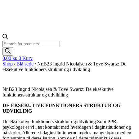
Products
search
0,00
kr.
0
Kurv
Shop
/
Blå serie
/ Nr.B23 Ingrid Nicolajsen & Tove Swartz: De
eksekutive funktioners struktur og udviklling
Nr.B23 Ingrid Nicolajsen & Tove Swartz: De eksekutive
funktioners struktur og udviklling
DE EKSEKUTIVE FUNKTIONERS STRUKTUR OG
UDVIKLING
De eksekutive funktioners struktur og udvikling Som PPR-
psykologer er vi i tæt kontakt med hverdagen i daginstitutioner og
på skoler. Allerede i daginstitutionerne mødes mange børn med en
forventning til deres læring, som de på dette tidspunkt i deres