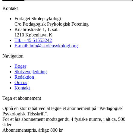
Kontakt
Forlaget Skolepsykologi
C/o Pædagogisk Psykologisk Forening
Knabrostræde 1, 1. sal.
1210 København K
Tlf.: +45 51553242
E-mail: info@skolepsykologi.org
Navigation
Bøger
Skrivevejledning
Redaktion
Om os
Kontakt
Tegn et abonnement
Opnå en stor rabat ved at tegne et abonnement på ”Pædagogisk
Psykologisk Tidsskrift”.
For et års abonnement modtager du 4 fysiske numre, i alt ca. 500
sider.
Abonnementspris, årligt: 800 kr.